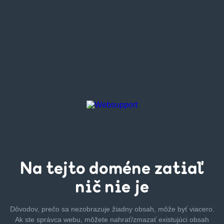
Na tejto
doméne zatiaľ
nič nie je
Dôvodov, prečo sa nezobrazuje žiadny obsah, môže byť
viacero.
Ak ste správca webu, môžete nahrať/zmazať
existujúci obsah